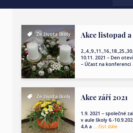
Akce listopad a
Ze života školy
2.,4.,9.,11.,16.,18.,25.,
10.11. 2021 – Den otev
– Účast na konferenci
Akce září 2021
Ze života školy
1.9. 2021 – společné z
v aule školy 6.-10.9.20
4.A a
… číst dále