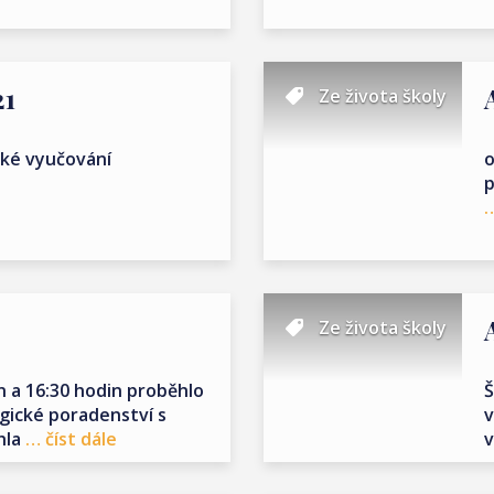
21
Ze života školy
cké vyučování
o
p
…
Ze života školy
in a 16:30 hodin proběhlo
Š
gické poradenství s
v
hla
… číst dále
v