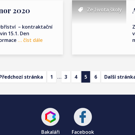
únor 2020
Ze života školy
bříství – kontraktační
Z
vin 15.1. Den
v
formace
… číst dále
m
Předchozí stránka
1
…
3
4
5
6
Další stránk
Bakaláři
Facebook