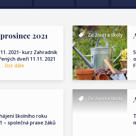
 prosinec 2021
Ze života školy
30.11. 2021- kurz Zahradník
5
řených dveří 11.11. 2021
o
… číst dále
F
Ze života školy
ahájení školního roku
T
21 – společná praxe žáků
m