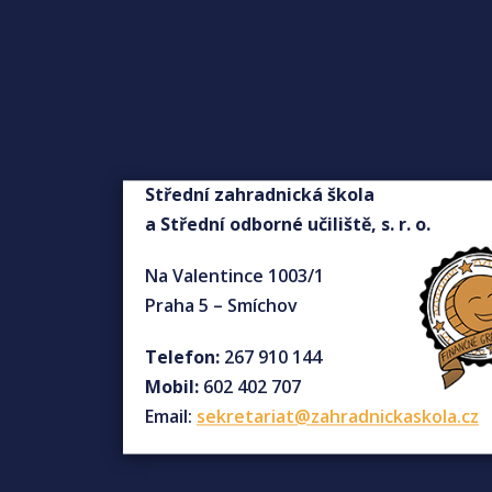
Střední zahradnická škola
a Střední odborné učiliště, s. r. o.
Na Valentince 1003/1
Praha 5 – Smíchov
Telefon:
267 910 144
Mobil:
602 402 707
Email:
sekretariat@zahradnickaskola.cz