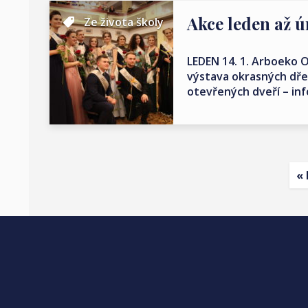
Akce leden až 
Ze života školy
LEDEN 14. 1. Arboeko O
výstava okrasných dře
otevřených dveří – in
« 