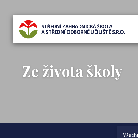
STŘEDNÍ ZAHRADNICKÁ ŠKOLA
A STŘEDNÍ ODBORNÉ UČILIŠTĚ S.R.O.
Ze života školy
Všechn