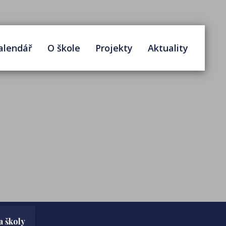
alendář
O škole
Projekty
Aktuality
a školy