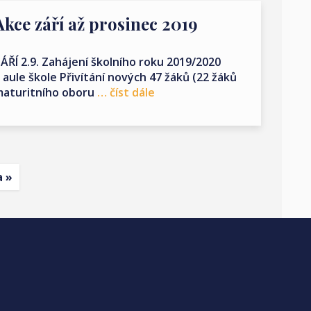
Akce září až prosinec 2019
ÁŘÍ 2.9. Zahájení školního roku 2019/2020
 aule škole Přivítání nových 47 žáků (22 žáků
aturitního oboru
… číst dále
a »