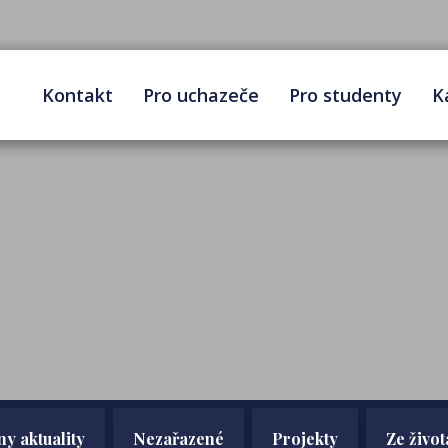
Kontakt
Pro uchazeče
Pro studenty
K
y aktuality
Nezařazené
Projekty
Ze život