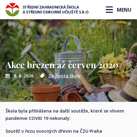
STŘEDNÍ ZAHRADNICKÁ ŠKOLA
MENU
A STŘEDNÍ ODBORNÉ UČILIŠTĚ S.R.O.
Akce březen až červen 2020
8. 8. 2026
Ze života školy
Škola byla přihlášena na další soutěže, které se vlivem
pandemie COVID 19 nekonaly:
Soutěž v řezu ovocných dřevin na ČZU Praha