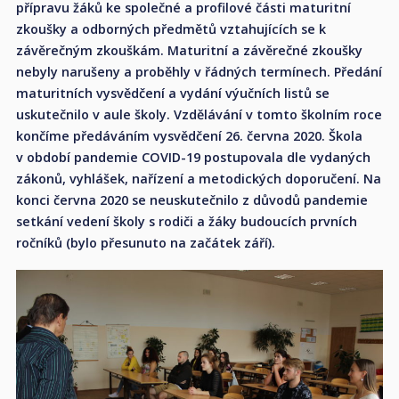
přípravu žáků ke společné a profilové části maturitní
zkoušky a odborných předmětů vztahujících se k
závěrečným zkouškám. Maturitní a závěrečné zkoušky
nebyly narušeny a proběhly v řádných termínech. Předání
maturitních vysvědčení a vydání výučních listů se
uskutečnilo v aule školy. Vzdělávání v tomto školním roce
končíme předáváním vysvědčení 26. června 2020. Škola
v období pandemie COVID-19 postupovala dle vydaných
zákonů, vyhlášek, nařízení a metodických doporučení. Na
konci června 2020 se neuskutečnilo z důvodů pandemie
setkání vedení školy s rodiči a žáky budoucích prvních
ročníků (bylo přesunuto na začátek září).