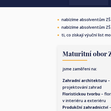
nabízíme absolventům ZŠ 4
nabízíme absolventům ZŠ 3
ti, co získají výuční list
Maturitní obo
jsme zaměřeni na:
Zahradní architekturu
– 
projektování zahrad
Floristickou tvorbu
– flo
v interiéru a exteriéru
Produkční zahradnictví
–