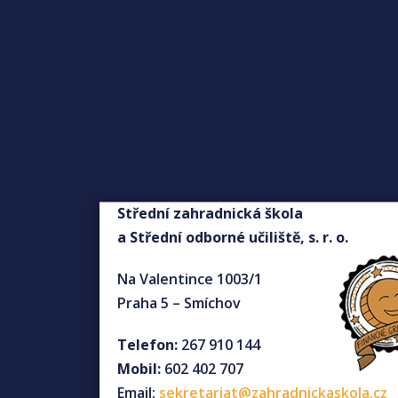
Střední zahradnická škola
a Střední odborné učiliště, s. r. o.
Na Valentince 1003/1
Praha 5 – Smíchov
Telefon:
267 910 144
Mobil:
602 402 707
Email:
sekretariat@zahradnickaskola.cz