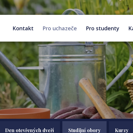
Kontakt
Pro uchazeče
Pro studenty
K
Den otevřených dveří
Studijní obory
Kurzy