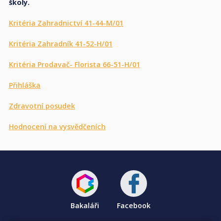
školy.
Kritéria Zahradnictví 41-44-M/01
Kritéria Zahradník 41-52-H/01
Kritéria Prodavač- Florista 66-51-H/01
Přihláška
Zdravotní posudek
Hodnocení na vysvědčeních
Bakaláři
Facebook