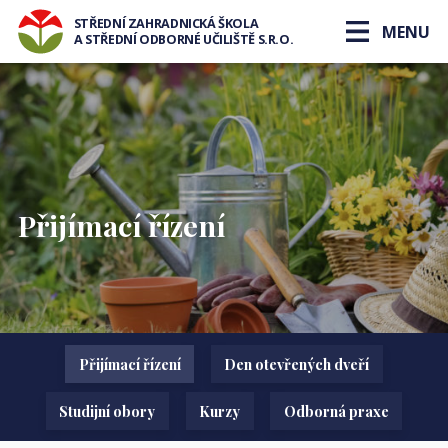
STŘEDNÍ ZAHRADNICKÁ ŠKOLA
MENU
A STŘEDNÍ ODBORNÉ UČILIŠTĚ S.R.O.
Přijímací řízení
Přijímací řízení
Den otevřených dveří
Studijní obory
Kurzy
Odborná praxe