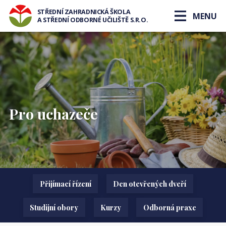
STŘEDNÍ ZAHRADNICKÁ ŠKOLA
MENU
A STŘEDNÍ ODBORNÉ UČILIŠTĚ S.R.O.
Pro uchazeče
Přijímací řízení
Den otevřených dveří
Studijní obory
Kurzy
Odborná praxe