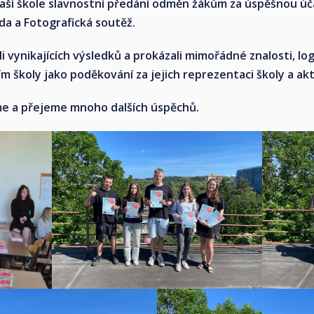
naší škole slavnostní předání odměn žákům za úspěšnou úča
a a Fotografická soutěž.
li vynikajících výsledků a prokázali mimořádné znalosti, log
školy jako poděkování za jejich reprezentaci školy a akti
 a přejeme mnoho dalších úspěchů.