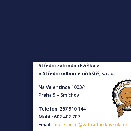
Střední zahradnická škola
a Střední odborné učiliště, s. r. o.
Na Valentince 1003/1
Praha 5 – Smíchov
Telefon:
267 910 144
Mobil:
602 402 707
Email:
sekretariat@zahradnickaskola.cz