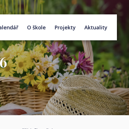
alendář
O škole
Projekty
Aktuality
26