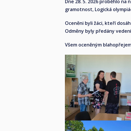
Dne 28. 5. 2026 proběhlo na 
gramotnost, Logická olympiád
Oceněni byli žáci, kteří dosáh
Odměny byly předány vedením 
Všem oceněným blahopřejeme