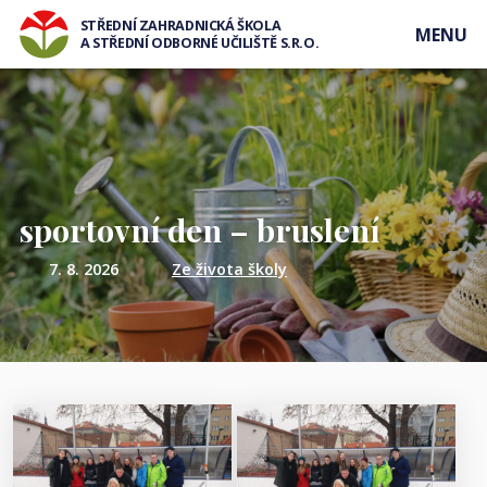
STŘEDNÍ ZAHRADNICKÁ ŠKOLA
MENU
A STŘEDNÍ ODBORNÉ UČILIŠTĚ S.R.O.
sportovní den – bruslení
7. 8. 2026
Ze života školy