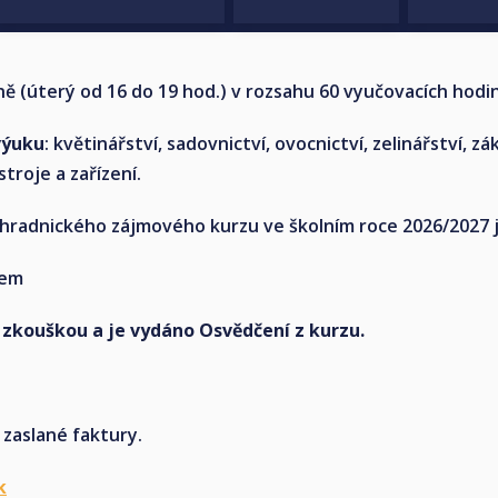
ě (úterý od 16 do 19 hod.) v rozsahu 60 vyučovacích hodin
výuku
: květinářství, sadovnictví, ovocnictví, zelinářství, 
troje a zařízení.
hradnického zájmového kurzu ve školním roce 2026/2027 j
lem
 zkouškou a je vydáno Osvědčení z kurzu.
 zaslané faktury.
k