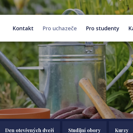
Kontakt
Pro uchazeče
Pro studenty
K
Den otevřených dveří
Studijní obory
Kurzy