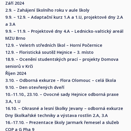
Září 2024
2.9. – Zahájení školního roku v aule školy
9.9. – 12.9. – Adaptační kurz 1.A a 1.U, projektové dny 2.A
a 3.A
9.9. – 11.9. – Projektové dny 4.A – Lednicko-valtický areál
MZU Brno
12.9. – Veletrh středních škol – Horní Počernice
12.9. – Floristická soutěž Hejnice – 3. místo
18.9. – Ocenění studentských prací – projekty Domova
seniorů v Krči
Říjen 2024
3.10. – Odborná exkurze – Flora Olomouc – celá škola
9.10. – Den otevřených dveří
10.-11.10., 23.10. – Ovocné sady Hejnice odborná praxe
3.A, 1.U
16.10. – Okrasné a lesní školky Jevany – odborná exkurze
Dny školkařské techniky a výstava rostlin 2.A, 3.A
16.-17.10. – Prezentace školy Jarmark řemesel a služeb
COP a G Pha 9