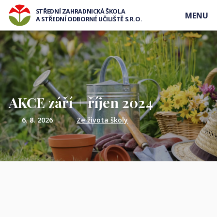
STŘEDNÍ ZAHRADNICKÁ ŠKOLA
MENU
A STŘEDNÍ ODBORNÉ UČILIŠTĚ S.R.O.
AKCE září + říjen 2024
6. 8. 2026
Ze života školy