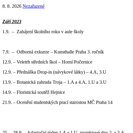
8. 8. 2026
Nezařazené
Září 2023
1.9. – Zahájení školního roku v aule školy
7.9. – Odborná exkurze – Kunsthalle Praha 3. ročník
12.9. – Veletrh středních škol – Horní Počernice
12.9. – Přednáška Drop-in (návykové látky) – 4.A, 3.U
13.9. – Botanická zahrada Troja – 1.A a 4.A, 1.U a 3.U
14.9. – Floristická soutěž Hejnice
21.9. – Ocenění studentských prací starostou MČ Praha 14
25. – 28.9. – Adaptační týden 1.A a 1.U, projektové dny 2. a 3.A