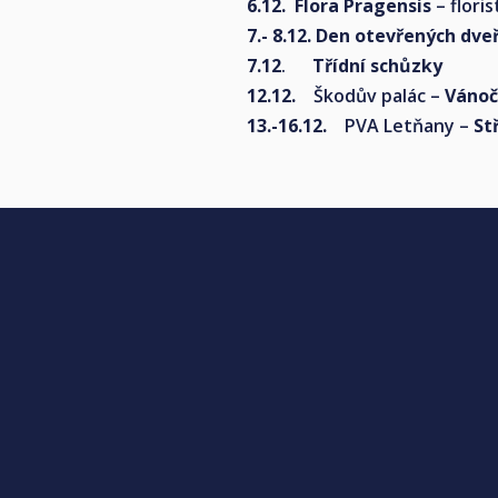
6.12. Flora Pragensis
– flori
7.- 8.12. Den otevřených dveř
7.12
.
Třídní schůzky
12.12.
Škodův palác –
Vánoč
13.-16.12.
PVA Letňany –
St