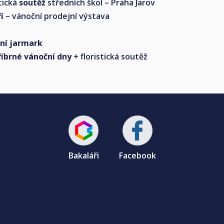
stická
soutěž
středních škol – Praha Jarov
í
– vánoční prodejní výstava
ní jarmark
říbrné vánoční dny
+ floristická soutěž
Bakaláři
Facebook