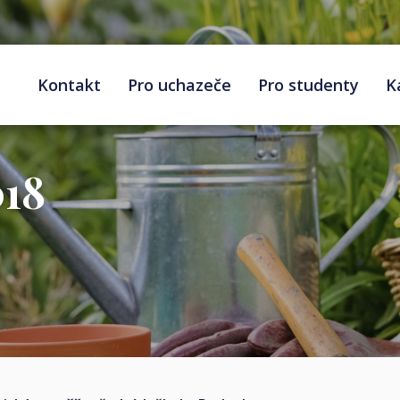
Kontakt
Pro uchazeče
Pro studenty
K
018