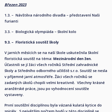
Březen 2023
1.3. – Návštěva národního divadla – představení Naši
furianti
3.3. – Biologická olympiáda – školní kolo
9.3. – Floristická soutěž školy
V jarních měsících se na naší škole uskutečnila školní
floristická soutěž na téma:
Mezinárodní den žen
.
Účastnili se jí žáci všech ročníků Střední zahradnické
školy a Středního odborného učiliště s.r.o. Soutěž se nesla
v příjemné jarní atmosféře. Žáci všech ročníků se
zadaných úkolů chopili velmi kreativně. Všechny krásné
aranžérské práce, jsou po vyhodnocení soutěže
vystaveny.
První soutěžní disciplínou byla vázaná kulatá kytice do
spirály. S největším počtem bodů v této disciplíně se