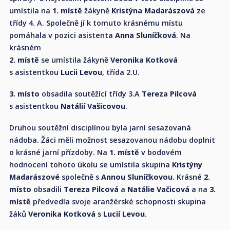
umístila na
1.
místě
žákyně
Kristýna Madarászová
ze
třídy 4. A. Společně jí k tomuto krásnému místu
pomáhala v pozici asistenta
Anna Sluníčková
. Na
krásném
2. místě
se umístila žákyně
Veronika Kotková
s asistentkou
Lucii Levou
, třída 2.U.
3. místo
obsadila soutěžící třídy 3.A
Tereza Pilcová
s asistentkou
Natálií Vašicovou
.
Druhou soutěžní disciplínou byla jarní sesazovaná
nádoba. Žáci měli možnost sesazovanou nádobu doplnit
o krásné jarní přízdoby. Na
1. místě
v bodovém
hodnocení tohoto úkolu se umístila skupina
Kristýny
Madarászové
společně s
Annou Sluníčkovou.
Krásné
2.
místo
obsadili
Tereza Pilcová
a
Natálie Vačicová
a na
3.
místě
předvedla svoje aranžérské schopnosti skupina
žáků
Veronika Kotková
s
Lucií Levou.