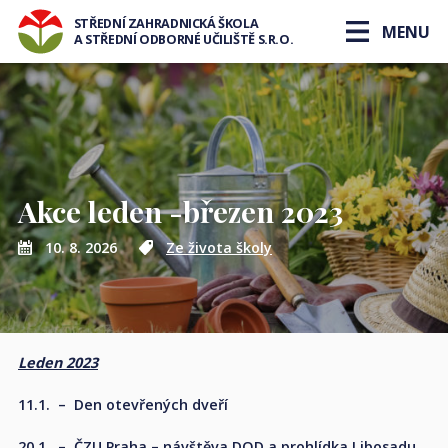
STŘEDNÍ ZAHRADNICKÁ ŠKOLA
MENU
A STŘEDNÍ ODBORNÉ UČILIŠTĚ S.R.O.
Akce leden -březen 2023
10. 8. 2026
Ze života školy
Leden 2023
11.1. – Den otevřených dveří
20.1. – ČZU Praha – návštěva DOD a prohlídka Libosadu